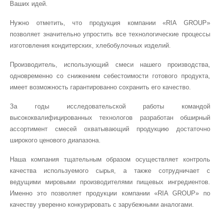
Суміші для великодьої випечки
Творожна начинка (суха термостабільна)
Ваших идей.
Нужно отметить, что продукция компании «RIA GROUP»
Суміші для пончиків, берлинерів
Заварні крема холодного приготування
позволяет значительно упростить все технологические процессы
изготовления кондитерских, хлебобулочных изделий.
Суміші для печива, комплексні-поліпшувачи
Суміші для приготування (Фруктових начинок)
Производитель, использующий смеси нашего производства,
Суміші для листкових виробів та круасанів
Суміші для приготування (Вершкових начинок)
одновременно со снижением себестоимости готового продукта,
имеет возможность гарантированно сохранить его качество.
Пекарскі порошки, розпушовачи
За годы исследовательской работы командой
Суміші для Гонконгзьких вафель
высококвалифицированных технологов разработан обширный
ассортимент смесей охватывающий продукцию достаточно
М’ягкі вафлі (Бельгийські, Віденьські, Лъежські)
широкого ценового диапазона.
Гелі для покриття кондитерських виробів
Наша компания тщательным образом осуществляет контроль
качества используемого сырья, а также сотрудничает с
Заварні крема холодного приготування
ведущими мировыми производителями пищевых ингредиентов.
Именно это позволяет продукции компании «RIA GROUP» по
качеству уверенно конкурировать с зарубежными аналогами.