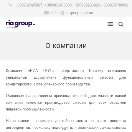
+380732495067
,
+380982403800
,
+380939206920
,
+380953749091
office@ria-group.com.ua
Головна
О компании
Каталог продукції
Рецептури
Кондитерські суміші
Компания «РИА ГРУП» представляет Вашему вниманию
уникальный ассортимент функциональных смесей для
Контакти
Консерванти, продовжувачи свіжості, антіоксиданти
Суміші для кексів и мафинів
кондитерского и хлебопекарного производства.
RIASTAR
Хлібопекарські суміші, поліпшувачи
Суміші для бисквитів, рулетів
Основным направлением производственной деятельности нашей
компании является производство смесей для всех отраслей
Про компанію
Загусники, стабілізатори
Суміші для тортів и пирогів
пищевой промышленности.
Суміші для приготування начинок
Суміші для эклерів, шу, профитролів
Наши смеси занимают достойное место на рынке пищевых
ингредиентов, поскольку подойдут для реализации самых смелых