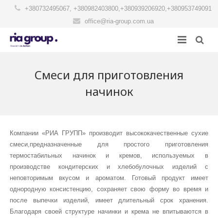
+380732495067
,
+380982403800
,
+380939206920
,
+380953749091
office@ria-group.com.ua
Головна
Смеси для приготовления
Каталог продукції
начинок
Рецептури
Кондитерські суміші
Контакти
Консерванти, продовжувачи свіжості, антіоксиданти
Суміші для кексів и мафинів
Компании «РИА ГРУПП» производит высококачественные сухие
смеси,предназначенные для простого приготовления
RIASTAR
Хлібопекарські суміші, поліпшувачи
Суміші для бисквитів, рулетів
термостабильных начинок и кремов, используемых в
производстве кондитерских и хлебобулочных изделий с
Про компанію
Загусники, стабілізатори
Суміші для тортів и пирогів
неповторимым вкусом и ароматом. Готовый продукт имеет
однородную консистенцию, сохраняет свою форму во время и
Суміші для приготування начинок
Суміші для эклерів, шу, профитролів
после выпечки изделий, имеет длительный срок хранения.
Благодаря своей структуре начинки и крема не впитываются в