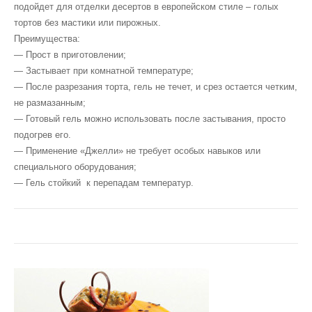
Суміші для великодьої випечки
Творожна начинка (суха термостабільна)
подойдет для отделки десертов в европейском стиле – голых
тортов без мастики или пирожных.
Суміші для пончиків, берлинерів
Заварні крема холодного приготування
Преимущества:
— Прост в приготовлении;
Суміші для печива, комплексні-поліпшувачи
Суміші для приготування (Фруктових начинок)
— Застывает при комнатной температуре;
— После разрезания торта, гель не течет, и срез остается четким,
Суміші для листкових виробів та круасанів
Суміші для приготування (Вершкових начинок)
не размазанным;
— Готовый гель можно использовать после застывания, просто
Пекарскі порошки, розпушовачи
подогрев его.
— Применение «Джелли» не требует особых навыков или
Суміші для Гонконгзьких вафель
специального оборудования;
— Гель стойкий к перепадам температур.
М’ягкі вафлі (Бельгийські, Віденьські, Лъежські)
Гелі для покриття кондитерських виробів
Заварні крема холодного приготування