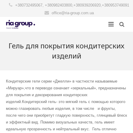
+380732495067
,
+380982403800
,
+380939206920
,
+380953749091
office@ria-group.com.ua
Головна
Гель для покрытия кондитерских
Каталог продукції
изделий
Рецептури
Кондитерські суміші
Контакти
Консерванти, продовжувачи свіжості, антіоксиданти
Суміші для кексів и мафинів
Кондитерские гели серии «Джелли» в частности называемые
«Мируар»,что в переводе означает «зеркальный», предназначены
RIASTAR
Хлібопекарські суміші, поліпшувачи
Суміші для бисквитів, рулетів
для покрытия и декорирования кондитерских
изделий.Кондитерский гель- это мягкий гель с помощью которого
Про компанію
Загусники, стабілізатори
Суміші для тортів и пирогів
можно глазировать любые изделия, в том числе и фрукты,
после чего они приобретут гладкую поверхность, глянцевый блеск
Суміші для приготування начинок
Суміші для эклерів, шу, профитролів
и эффектный вид. Помимо визуальных качеств, гель имеет
идеальную прозрачность и нейтральный вкус. Гель отлично